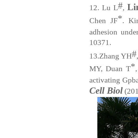
#
Li
12.
Lu L
,
*
Chen JF
. Ki
adhesion under
10371.
#
13.
Zhang YH
*
MY, Duan T
activating Gpb
Cell Biol
(201