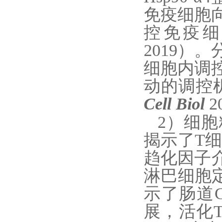
免疫细胞
控免疫
2019
）。
细胞内调
动的调控
Cell Biol
2
2
）
细胞
揭示了T
趋化因子
淋巴细胞
示
了
肠道
展
，活化