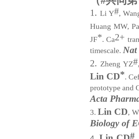
（#共同
#
1.
L
i Y
, Wan
Huang MW, Pa
*
2+
JF
.
Ca
tra
Nat
timescale
.
#
2.
Zheng YZ
*
Lin CD
.
Cef
prototype and O
Acta Pharma
Lin CD
3.
, W
Biology of
#
Lin CD
4.
,