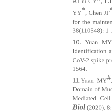
L
9.
Liu CY
,
*
YY
, Chen JF
for the mainte
38(110548): 1-
10.
Yuan MY
Identification
CoV-2 spike pr
1564.
#
11.
Yuan MY
Domain of Muco
Mediated Cell
Biol
(2020), 8: