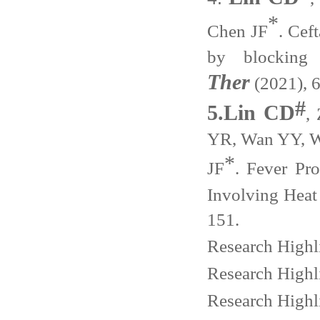
*
Chen JF
. Cef
by blocking 
Ther
(2021), 6
#
5.
Lin CD
,
YR, Wan YY, W
*
JF
.
Fever Pr
Involving Heat
151.
Research Highl
Research Highl
Research Highl