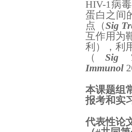
HIV-1
病
蛋白之间
点
（
Sig Tr
互作用为
利
），
利
（
Sig 
Immunol
2
本课题组
报考和实
代表性论