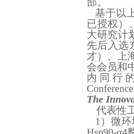
部
。
基于以
已
授权）
大研究计
先后入选
才）、上
会会员和
内同行
Conference
The Innova
代表性
1
）
微环
Hsp90-α4