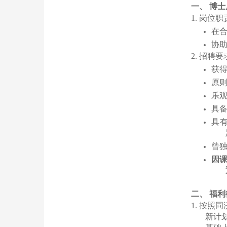
一、
博士
1.
岗位职
在
协
2.
招聘要
获
原
乐
具
具
曾
因
二、
福利
1.
按照同
新计