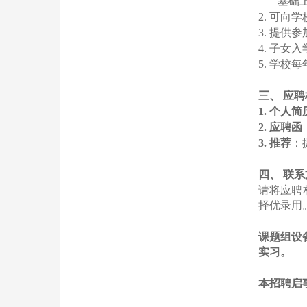
基础
2.
可向学
3.
提供参
4.
子女入
5.
学校每
三、
应聘
1.
个人简
2.
应聘函
3.
推荐
：
四、
联系
请将应聘
择优录用
课题组设
实习。
本招聘启