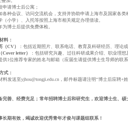
上叠加。
校申请博士后公寓；
加各种会议、访问交流机会，支持并协助申请上海市及国家各类
学（小学）、入托等按照上海市相关规定办理借读。
年为博士后提供免费体检。
材料：
历（
C
V
）
：包括近期照片、联系电话、教育及科研经历、理论
（
Cover letter
）
：包括研究兴趣、过往科研成果介绍、职业理想
提供
1
位推荐专家的姓名与邮箱（应届生请提供博士生导师的联
方式：
材料发送至
yjhou
@tongji.edu.cn
，邮件标题请注明
“博士后应聘
+
。
备完善、经费充足；常年招聘博士后和研究生，欢迎博士生、硕
事长期有效，竭诚欢迎优秀青年才俊与课题组联系！