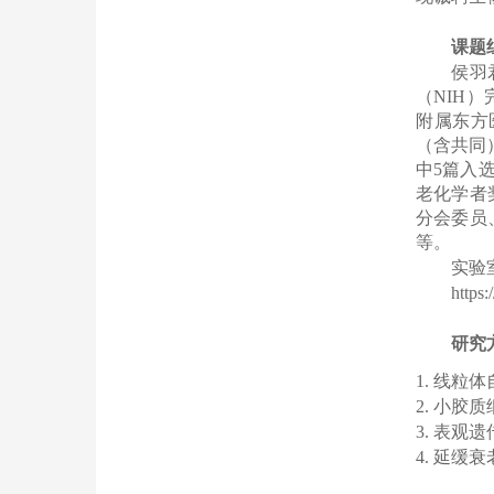
课题
侯羽
（
NIH
）
附属东方
（含共同
中
5
篇入
老化学者
分会委员
等。
实验
https
研究
1.
线粒体
2.
小胶质
3.
表观遗
4.
延缓衰