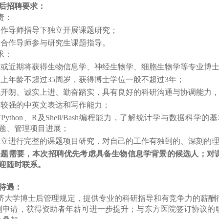
后招聘要求：
责：
合作导师指导下独立开展课题研究；
助合作导师参与研究生课题指导。
求：
得或近期将获得生物信息学、神经生物学、细胞生物学等专业博
则上年龄不超过
35
周岁，获得博士学位一般不超过
3
年；
观开朗、诚实上进、勤奋踏实，具有良好的科研沟通与协调能力
备较强的中英文表达和写作能力；
有
Python
、
R
及
Shell/Bash
编程能力，了解统计学与数据科学的基
题、管理项目进展；
独立进行完整的课题项目研究，对自己的工作有独到的、深刻的
课题需要，本次招聘优先考虑具备生物信息学背景的候选人；对
迎随时联系。
待遇：
济大学博士后管理规定，提供专业的科研指导和有竞争力的薪酬
划申请，获得资助者年薪可进一步提升；与东方医院签订协议的