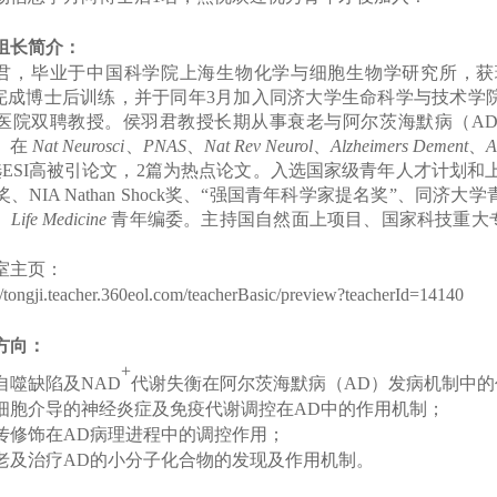
组长简介：
君，毕业于中国科学院上海生物化学与细胞生物学研究所，获
完成博士后训练，并于同年
3
月加入同济大学生命科学与技术学
医院双聘教授。侯羽君教授长期从事衰老与阿尔茨海默病（
A
）在
Nat Neurosci
、
PNAS
、
Nat Rev Neurol
、
Alzheimers Dement
、
A
选
ESI
高被引论文，
2
篇为热点论文。入选国家级青年人才计划和
奖、
NIA Nathan Shock
奖、“强国青年科学家提名奖”、同济大
、
Life Medicine
青年编委。主持国自然面上项目、国家科技重大
室主页：
://tongji.teacher.360eol.com/teacherBasic/preview?teacherId=1414
0
方向：
+
自噬缺陷及NAD
代谢失衡在阿尔茨海默病
（
AD
）
发病机制中的
细胞介导的神经炎症及免疫代谢调控在
AD
中的作用机制
；
传修饰在
AD
病理进程中的调控作用
；
老及治疗
AD
的
小分子
化合物的发现及作用机制
。