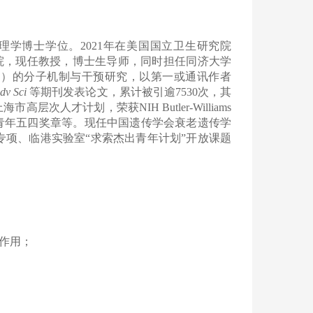
理学博士学位。
2021
年在美国国立卫生研究院
院，现任教授，博士生导师，同时担任同济大学
D
）的分子机制与干预研究，以第一或通讯作者
dv Sci
等期刊发表论文，累计被引逾
7530
次，其
上海市高层次人才计划，荣获
NIH Butler-Williams
学青年五四奖章等。现任中国遗传学会衰老遗传学
专项、临港实验室
“求索杰出青年计划”开放课题
作用；