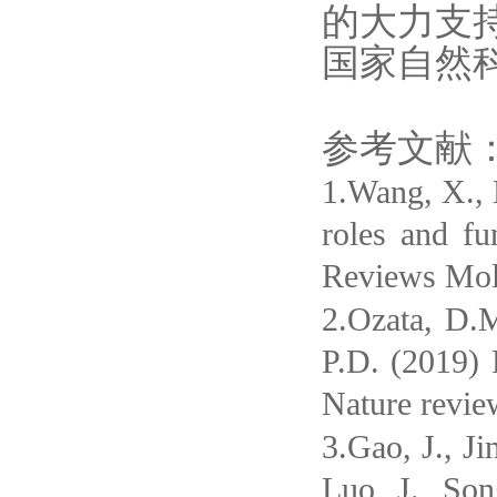
的大力支
国家自然
参考文献
1.Wang, X., 
roles and f
Reviews Mole
2.Ozata, D.M
P.D. (2019) 
Nature revie
3.Gao, J., J
Luo, J., So