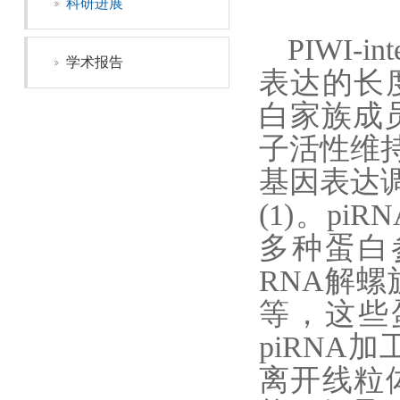
科研进展
PIWI-int
学术报告
表达的长度为
白家族成
子活性维
基因表达
(1)
。piRN
多种蛋白
RNA
解螺
等
，这些
piRNA
加
离开线粒