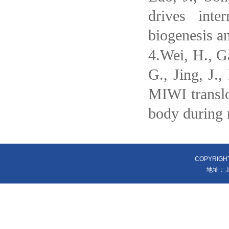
drives int
biogenesis an
4.Wei, H., Ga
G., Jing, J.
MIWI translo
body during
COPYRIGH
地址：上海