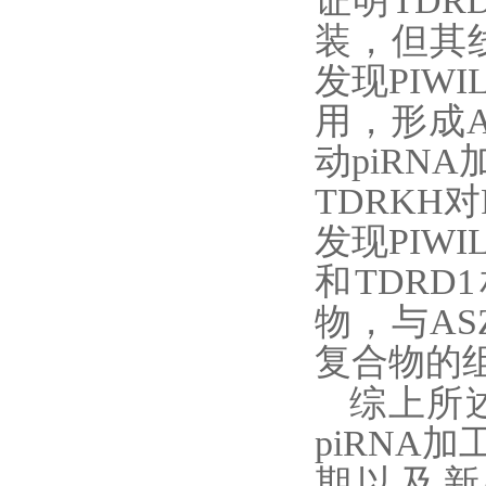
证明
T
DR
装，但其
发现
P
IWI
用，形成
动
piRNA
TDRKH
对
发现
P
IWI
和
T
DRD1
物
，
与
A
S
复合物的
综上所
piRNA
加
期以及新