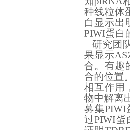
知
piRNA
种线粒体
白显示出
P
IWI
蛋白
研究团
果显示
AS
合。有趣
合的位置
相互作用
物中解离
募集
P
IWI
过
P
IWI
蛋