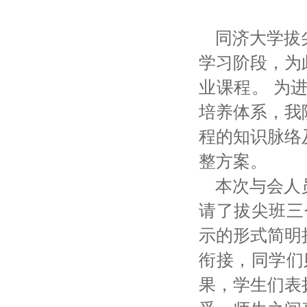
同
济
大学拔
学习阶段
，为
业课
程。
为
培养体系，我
程的知识脉络
整方案。
本次与会人
请了拔尖班三
示的形式简明
衔接，
同学们
果，学生们表