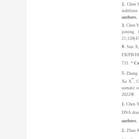
2.
Chen 
stabiliz
authors.
3.
Chen Y
joining 
21;120(4
4.
Sun X,
ER/PR/HE
733.
*
Co
5.
Zhang 
*
Xu X
,
G
somatic ce
2022
年
1.
Chen Y,
DNA doubl
authors.
2.
Zhao K