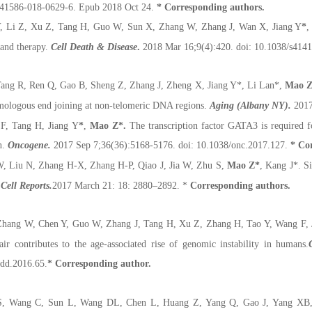
s41586-018-0629-6. Epub 2018 Oct 24.
* Corresponding authors.
, Li Z, Xu Z, Tang H, Guo W, Sun X, Zhang W, Zhang J, Wan X, Jiang Y
*
,
 and therapy.
Cell Death & Disease
.
2018 Mar 16;9(4):420. doi: 10.1038/s414
Tang R, Ren Q, Gao B, Sheng Z, Zhang J, Zheng X, Jiang Y
*
, Li Lan
*
,
Mao 
ologous end joining at non-telomeric DNA regions.
Aging (Albany NY).
2017
F, Tang H, Jiang Y
*
,
Mao Z
*
.
The transcription factor GATA3 is required 
n.
Oncogene.
2017 Sep 7;36(36):5168-5176. doi: 10.1038/onc.2017.127.
* Co
 Liu N, Zhang H-X, Zhang H-P, Qiao J, Jia W, Zhu S,
Mao Z*
, Kang J*. S
.
Cell Reports.
2017 March 21: 18: 2880–2892. *
Corresponding authors.
Zhang W, Chen Y, Guo W, Zhang J, Tang H, Xu Z, Zhang H, Tao Y, Wang F, 
air contributes to the age-associated rise of genomic instability in humans.
dd.2016.65.
*
Corresponding author.
, Wang C, Sun L, Wang DL, Chen L, Huang Z, Yang Q, Gao J, Yang XB,