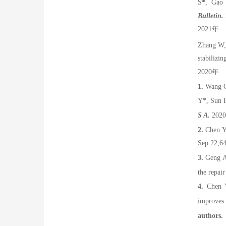
S
*
,
Gao
Bulletin.
2021
年
Zhang W,
stabilizi
2020
年
1.
Wang C,
Y
*
, Sun 
S A.
2020
2.
Chen Y
Sep 22;6
3.
Geng A,
the repa
4.
Chen Y
improve
authors.