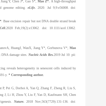
Jiang Y, Chen J
*
, Gao S
*
,
Mao Z
*
.
A high-throughput
ted genome editing.
eLife.
2020. Jul 9;9:e56008. doi:
*
. Base excision repair but not DNA double strand break
ell.
2020 Feb;19(2):e13062. doi: 10.1111/acel.13062.
uanov
A, Huang
J, Wan
X, Jiang Y
*
, Gorbunova V
*
,
Mao
t DNA damage sites.
Nucleic Acids Res.
2019 Jul 10. pii:
cing reveals heterogeneity in senescent cells induced by
591-y.
* Corresponding author.
t P, Pei G, Dorhoi A, Yan Q, Zhang F, Zheng R, Liu S,
ng J, Li H, Zhou Y, Liu F, Yan D, Kaufmann SH, Chen
igenesis.
Nature.
2018 Nov;563(7729):131-136. doi: