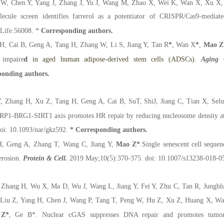
W, Chen Y, Yang J, Zhang J, Yu J, Wang M, Zhao X, Wei K, Wan X, Xu X, 
lecule screen identifies farrerol as a potentiator of CRISPR/Cas9-media
eLife.56008.
*
Corresponding authors.
, Cai B, Geng A, Tang H, Zhang W, Li S, Jiang Y, Tan R
*
, Wan X
*
,
Mao Z
 impaire
d
in aged
human
adipose-derived stem cells (ADSCs)
.
Aging C
ponding authors.
, Zhang H, Xu Z, Tang H, Geng A, Cai B, Su
T, Shi
J, Jiang C, Tian X, Sel
RP1-BRG1-SIRT1 axis promotes HR repair by reducing nucleosome density a
oi: 10.1093/nar/gkz592.
* Corresponding authors.
, Geng A, Zhang T, Wang C, Jiang Y,
Mao Z
*
.
Single senescent cell sequen
erosion.
Protein & Cell.
2019 May;10(5):370-375. doi: 10.1007/s13238-018-0
Zhang H, Wu X, Ma D, Wu J, Wang L, Jiang Y, Fei Y, Zhu C, Tan R, Jungblu
 Liu Z, Yang H, Chen J, Wang P, Tang T, Peng W, Hu Z, Xu Z, Huang X, Wa
 Z
*
, Ge B
*
. Nuclear cGAS suppresses DNA repair and promotes tumor