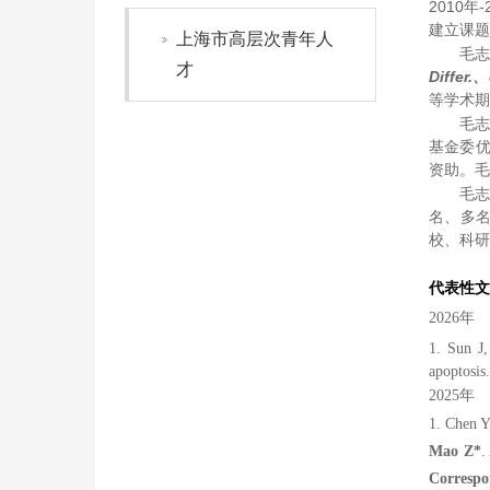
2010
建立课题
上海市高层次青年人
毛
才
Differ.
等学术期
毛志
基金委优
资助。毛
毛志
名、多名
校、科研
代表性文
2026年
1.
Sun J
apoptosis
2025年
1. Chen Y
Mao Z*
.
Correspo