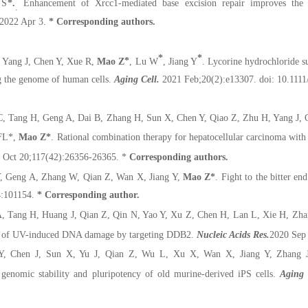
 S
*.
Enhancement of Xrcc1-mediated base excision repair improves the g
.
2022 Apr 3.
* Corresponding authors.
*
*
 Yang J, Chen Y, Xue R,
Mao Z
*
, Lu W
, Jiang Y
. Lycorine hydrochloride s
ng the genome of human cells.
Aging Cell.
2021 Feb;20(2):e13307. doi: 10.1111
 Tang H, Geng A, Dai B, Zhang H, Sun X, Chen Y, Qiao Z, Zhu H, Yang J, C
FL
*
,
Mao Z
*
. Rational combination therapy for hepatocellular carcinoma wi
 Oct 20;117(42):26356-26365.
*
Corresponding authors.
, Geng A, Zhang W, Qian Z, Wan X, Jiang Y,
Mao Z
*
. Fight to the bitter e
4:101154.
* Corresponding author.
 Tang H, Huang J, Qian Z, Qin N, Yao Y, Xu Z, Chen H, Lan L, Xie H, Zhan
ir of UV-induced DNA damage by targeting DDB2.
Nucleic Acids Res.
2020 Sep
, Chen J, Sun X, Yu J, Qian Z, Wu L, Xu X, Wan X, Jiang Y, Zhang 
s
genomic stability and pluripotency of old murine-derived iPS cells.
Aging 