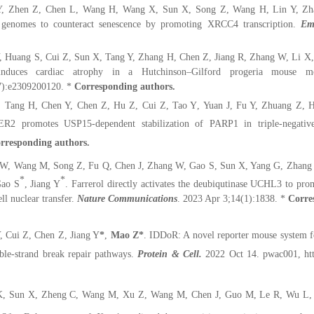
Y, Zhen Z, Chen L, Wang H, Wang X, Sun X, Song Z, Wang H, Lin Y, Zh
es genomes to counteract senescence by promoting XRCC4 transcription.
Em
, Huang S, Cui Z, Sun X, Tang Y, Zhang H, Chen Z, Jiang R, Zhang W, Li X, 
induces cardiac atrophy in a Hutchinson–Gilford progeria mouse mo
7):e2309200120.
*
Corresponding authors.
 Tang H, Chen Y, Chen Z, Hu Z, Cui Z, Tao Y
, Yuan J, Fu Y, Zhuang Z, 
R2 promotes USP15-dependent stabilization of PARP1 in triple-negativ
rresponding authors.
W, Wang M, Song Z, Fu Q, Chen J, Zhang W, Gao S, Sun X, Yang G, Zhang
*
*
ao S
, Jiang Y
. Farrerol directly activates the deubiqutinase UCHL3 to 
ll nuclear transfer.
Nature Communications
. 2023 Apr 3;14(1):1838. *
Corre
 Cui Z, Chen Z, Jiang Y
*
,
Mao Z
*
. IDDoR: A novel reporter mouse
system f
e-strand break repair pathways.
Protein & Cell.
2022 Oct 14. pwac001, htt
, Sun X, Zheng C, Wang M, Xu Z, Wang M, Chen J, Guo M, Le R, Wu L, 