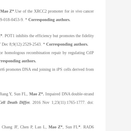
Mao Z
*
.
Use of the XRCC2 promoter for
in vivo
cancer
19-018-0453-9.
*
Corresponding authors.
Z
*
. POT1 inhibits the efficiency but promotes the fidelity
 Dec 8;9(12):2529-2543. *
Corresponding authors.
for homologous recombination repair by regulating CtIP
rresponding authors.
irt6 promotes DNA end joining in iPS cells derived from
Jiang Y, Sun FL,
Mao Z
*
.
Impaired DNA double-strand
Cell Death Differ.
2016 Nov 1;23(11):1765-1777. doi:
 Chang JF, Chen P, Lan L,
Mao Z
*
, Sun FL
*
. RAD6