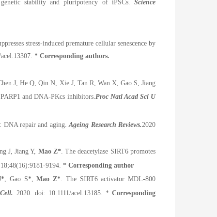
enetic stability and pluripotency of iPSCs.
Science
uppresses stress-induced premature cellular senescence by
/acel.13307.
* Corresponding authors.
hen J, He Q, Qin N, Xie J, Tan R, Wan X, Gao S, Jiang
th PARP1 and DNA-PKcs inhibitors.
Proc Natl Acad Sci U
nd: DNA repair and aging.
Ageing Research Reviews.
2020
g J, Jiang Y,
Mao Z
*
. The deacetylase SIRT6 promotes
 18;48(16):9181-9194.
*
Corresponding author
J
*
, Gao S
*
,
Mao Z
*
. The SIRT6 activator MDL-800
Cell.
2020. doi: 10.1111/acel.13185. *
Corresponding