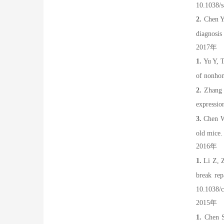
10.1038/
2.
Chen Y
diagnosis
2017
年
1.
Yu Y, 
of nonhom
2.
Zhang 
expressio
3.
Chen W,
old mice
2016
年
1.
Li Z, 
break rep
10.1038/c
2015
年
1.
Chen S