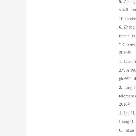
5.
Zhang 
small mo
10.7554/
6.
Zhang H
repair is
*
Corres
2019
年
1.
Chen Y
Z
*
.
A PA
gkz592. d
2.
Tang H
telomere 
2018
年
1.
Liu H, 
Liang H,
C,
Mao