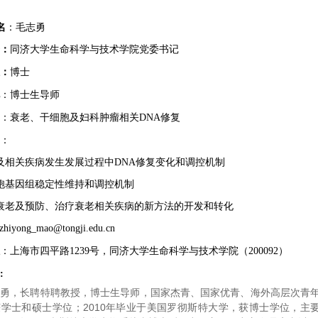
名
：毛志勇
：
同济大学生命科学与技术学院党委书记
：
博士
：博士生导师
：衰老、干细胞及妇科肿瘤相关DNA修复
：
及相关疾病发生发展过程中DNA修复变化和调控机制
胞基因组稳定性维持和调控机制
衰老及预防、治疗衰老相关疾病的新方法的开发和转化
hiyong_mao@tongji.edu.cn
：上海市四平路1239号，同济大学生命科学与技术学院（200092）
:
勇，长聘特聘教授，博士生导师，国家杰青、国家优青、海外高层次青年人
学士和硕士学位；2010年毕业于美国罗彻斯特大学，获博士学位，主