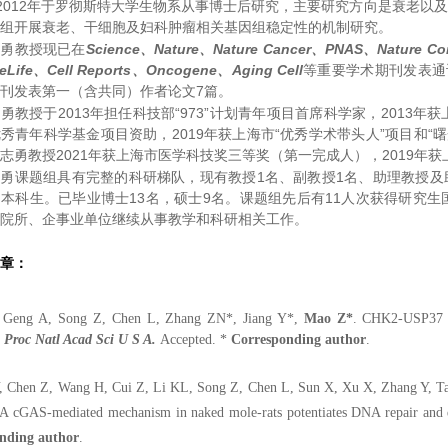
年-2012年于罗彻斯特大学生物系从事博士后研究，主要研究方向是衰老以及
组开展衰老、干细胞及妇科肿瘤相关基因组稳定性的机制研究。
志勇教授现已在
Science、Nature、Nature Cancer、PNAS、Nature Comm
、eLife、Cell Reports、Oncogene、Aging Cell
等重要学术期刊发表通
刊发表第一（含共同）作者论文7篇。
勇教授于2013年担任科技部“973”计划青年项目首席科学家，2013年
秀青年科学基金项目资助，2019年获上海市“优秀学术带头人”项目和“曙
志勇教授2021年获上海市医学科技奖三等奖（第一完成人），2019年
勇课题组具有完整的科研梯队，现有教授1名、副教授1名、助理教授及助
本科生。已毕业博士13名，硕士9名。课题组先后有11人次获得研究
院所、企事业单位继续从事教学和科研相关工作。
章：
, Geng A, Song Z, Chen L, Zhang ZN
*
, Jiang Y
*
,
Mao Z
*
. CHK2-USP37 ax
.
Proc Natl Acad Sci U S A
.
A
ccepted.
*
Corresponding author
.
, Chen Z, Wang H, Cui Z, Li KL, Song Z, Chen L, Sun X, Xu X, Zhang Y, Ta
 A cGAS-mediated mechanism in naked mole-rats potentiates DNA repair and 
nding author
.