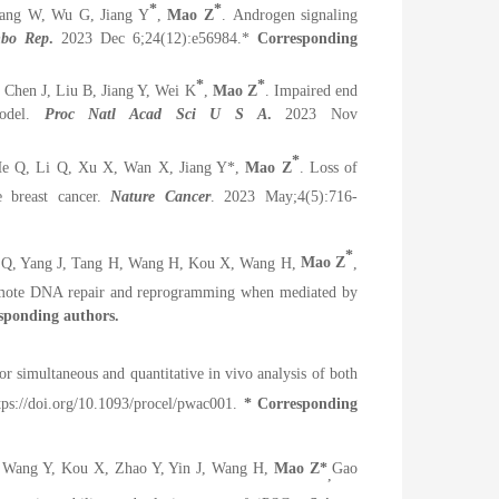
*
*
ang W, Wu G, Jiang Y
,
Mao Z
.
Androgen signaling
bo Rep
.
2023 Dec 6;24(12):e56984.
*
Corresponding
*
*
Chen J, Liu B, Jiang Y, Wei K
,
Mao Z
. Impaired end
del.
Proc Natl Acad Sci U S A
.
2023 Nov
*
He Q, Li Q, Xu X, Wan X, Jiang Y
*
,
Mao
Z
.
Loss of
e breast cancer.
Nature Cancer
. 2023 May;4(5):716-
*
 Q, Yang J, Tang H, Wang H, Kou X, Wang H,
Mao Z
,
promote DNA repair and reprogramming when mediated by
sponding authors.
or simultaneous and quantitative in vivo analysis of both
ps://doi.org/10.1093/procel/pwac001.
* Corresponding
Wang Y, Kou X, Zhao Y, Yin J, Wang H,
Mao Z
*
Gao
,