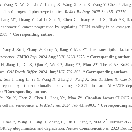
A, Wang X, Wu Z, Liu Z, Huang X, Wang X, Sun X, Wang Y, Chen J, Jiang
induced progeroid phenotype in mice.
Redox Biology
. 2025 Sep;85:103770. *
 Tang M*, Huang Y, Cai B, Sun X, Chen G, Huang A, Li X, Shah AR, J
es endometrial cancer progression by regulating PTEN stability in an estroge
:2989. *
Corresponding author
.
, Yang J, Xu J, Zhang W, Geng A, Jiang Y, Mao Z*. The transcription factor
senescence.
EMBO Rep
. 2024 Aug;25(8):3263-3275. *
Corresponding author.
 H, Jiang L, Du X, Qian Z, Wu G*, Jiang Y*,
Mao Z*
. The cGAS-Ku80 co
ays.
Cell Death Differ
. 2024.
Jun;31(6):792-803.
* Corresponding authors.
, Sun J, Tang H, Yu Y, Wang X, Zhang J, Wang X, Sun X, Zhou X, Gao N,
n repair by transcriptionally activating OGG1 in an ATM/ATR-dep
90.
*Corresponding authors.
*, Xu X, Chen Z, Chen L, Jiang Y*,
Mao Z*
. Circadian factors CLOC
e cellular senescence.
Life Medicine
. 2024 Feb 4:lnae006.
* Corresponding au
*
, Chen Y, Wang H, Tang H, Zhang H, Liu H, Jiang Y,
Mao Z
. Nuclear cGA
ORF2p ubiquitination and degradation.
Nature Communications
.
2023 Dec 12