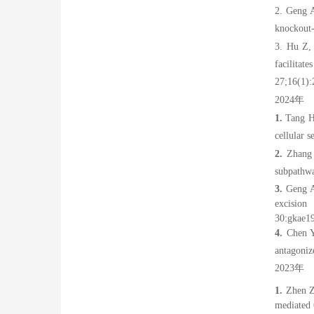
2. Geng 
knockout-
3. Hu Z,
facilitat
27;16(1)
2024年
1.
Tang H
cellular 
2.
Zhang
subpathw
3.
Geng A
excisio
30:gkae1
4.
Chen Y
antagoniz
2023
年
1.
Zhen Z
mediated 