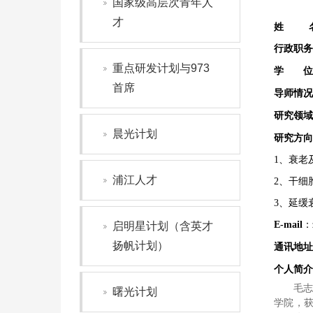
国家级高层次青年人
才
姓 
行政职务
重点研发计划与973
学 位
首席
导师情况
研究领域
晨光计划
研究方向
1、衰老
浦江人才
2、干细
3、延缓
E-mail
：z
启明星计划（含英才
扬帆计划）
通讯地址
个人简介
毛志
曙光计划
学院，获